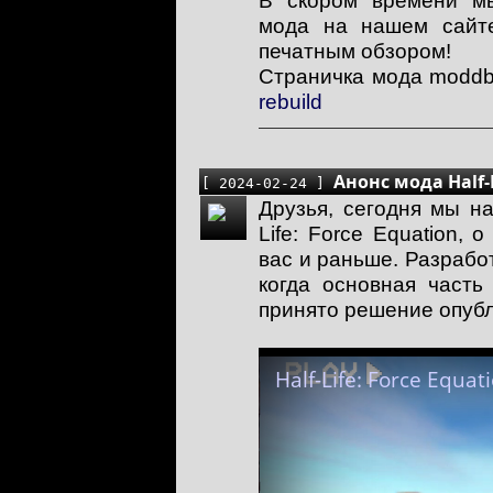
В скором времени м
мода на нашем сайте
печатным обзором!
Страничка мода modd
rebuild
Анонс мода Half-L
[ 2024-02-24 ]
Друзья, сегодня мы н
Life: Force Equation,
вас и раньше. Разработ
когда основная часть
принято решение опубл