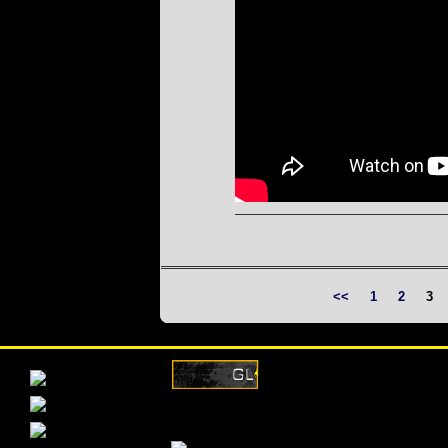
<<
1
2