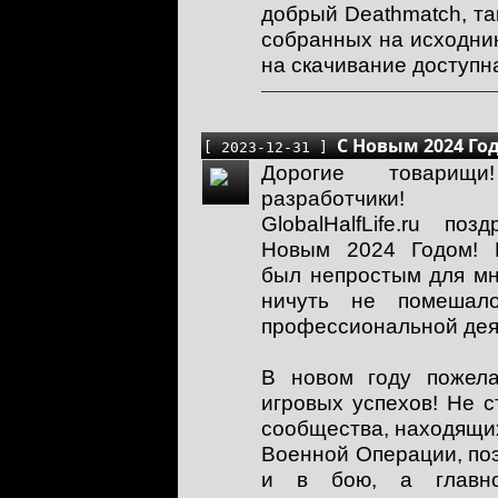
добрый Deathmatch, та
собранных на исходник
на скачивание доступна
С Новым 2024 Го
[ 2023-12-31 ]
Дорогие товарищ
разработчики! А
GlobalHalfLife.ru по
Новым 2024 Годом! 
был непростым для мно
ничуть не помешал
профессиональной дея
В новом году пожел
игровых успехов! Не 
сообщества, находящи
Военной Операции, по
и в бою, а главн