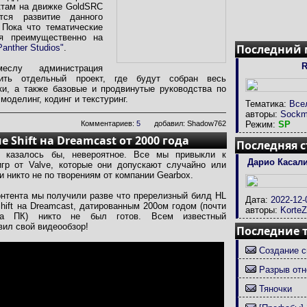
ктам на движке GoldSRC
тся развитие данного
 Пока что тематические
я преимущественно на
Последний
anther Studios"
.
R
слу администрация
ятить отдельный проект, где будут собран весь
и, а также базовые и продвинутые руководства по
оделинг, кодинг и текстуринг.
Тематика:
Все
авторы:
Sockm
Комментариев:
5
добавил: Shadow762
Режим:
SP
e Shift на Dreamcast от 2000 года
Последняя с
, казалось бы, невероятное. Все мы привыкли к
Дарио Касали
гр от Valve, которые они допускают случайно или
и никто не по творениям от компании Gearbox.
онтента мы получили разве что пререлизный билд HL
Дата:
2022-12-
Shift на Dreamcast, датированным 200ом годом (почти
авторы:
Korte
а ПК) никто не был готов. Всем известный
вил свой видеообзор!
Последние 
Создание с
Разрыв отн
Тяночки