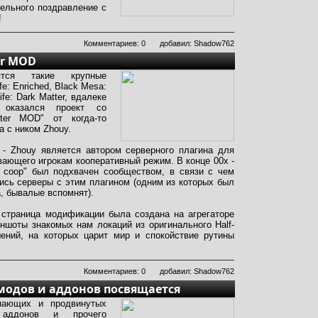
ельного поздравление с
!
Комментариев:
0
добавил: Shadow762
er MOD
тся такие крупные
fe: Enriched, Black Mesa:
ife: Dark Matter, вдалеке
 оказался проект со
ster MOD" от когда-то
а с ником Zhouy.
 - Zhouy является автором серверного плагина для
чивающего игрокам кооперативный режим. В конце 00х -
 coop" был подхвачен сообществом, в связи с чем
ись серверы с этим плагином (одним из которых был
да, бывалые вспомнят).
 страница модификации была создана на агрегаторе
ншоты знакомых нам локаций из оригинального Half-
шений, на которых царит мир и спокойствие рутины
Комментариев:
0
добавил: Shadow762
модов и аддонов посвящается
нающих и продвинутых
, аддонов и прочего