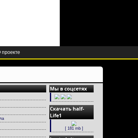
 проекте
Мы в соцсетях
Скачать half-
Life1
ла
[ 181 mb ]