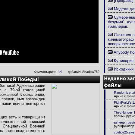
[Префабы] 
Модели для
Сумеречная
безумия": дуэ
триллеров.
Скатился л
кинематограф 
поверхностнос
Anybody hom
Кулинария
Исходники 
Комментариев:
14
добавил: Shadow762
Недавно за
еликой Победы!
файлы
аботчики! Администрация
вас с 79-ой годовщиной
Randomizer.zi
ерманией! К сожалению,
Архив с фай
 предки, был возрожден
FightForLife.1.
и наши воины повторяют
Архив с фай
TheyHunger_
полный руси
щих есть и товарищи из
полняют свой воинский
asheep_russia
я Специальной Военной
русификатор 
ельного поздравление с
coldice25.exe