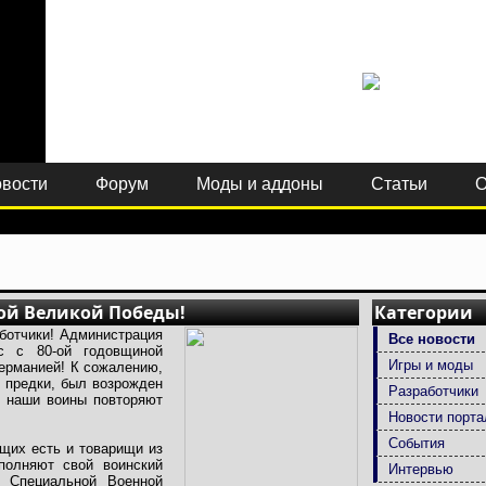
вости
Форум
Моды и аддоны
Статьи
О
ой Великой Победы!
Категории
аботчики! Администрация
Все новости
вас с 80-ой годовщиной
Игры и моды
ерманией! К сожалению,
 предки, был возрожден
Разработчики
и наши воины повторяют
Новости порта
События
щих есть и товарищи из
полняют свой воинский
Интервью
я Специальной Военной