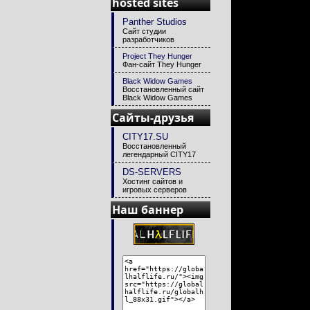
hosted sites
Panther Studios
Сайт студии
разработчиков
Project They Hunger
Фан-сайт They Hunger
Black Widow Games
Восстановленный сайт
Black Widow Games
Сайты-друзья
CITY17.SU
Восстановленный
легендарный CITY17
DS-SERVERS
Хостинг сайтов и
игровых серверов
Наш баннер