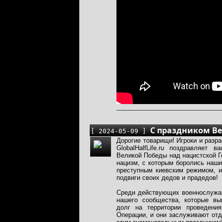
С праздником В
[ 2024-05-09 ]
Дорогие товарищи! Игроки и разр
GlobalHalfLife.ru поздравляет 
Великой Победы над нацистской Г
нацизм, с которым боролись наши
преступным киевским режимом, 
подвиги своих дедов и прадедов!
Среди действующих военнослужа
нашего сообщества, которые вы
долг на территории проведени
Операции, и они заслуживают отд