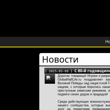
Но
Новости
C 80-й годовщин
[ 2025-05-09 ]
Дорогие товарищи! Игроки и разр
GlobalHalfLife.ru поздравляет 
Великой Победы над нацистской Г
нацизм, с которым боролись наши
преступным киевским режимом, 
подвиги своих дедов и прадедов!
Среди действующих военнослужа
нашего сообщества, которые вы
долг на территории проведени