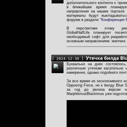
дополнительного контента к прое
в ближайшее время планируе
направления на нашем портале.
материалы будут выкладыватьс
форуме в разделе
"Конференция P
В перспективе этому реме
GlobalHalfLife планирует посв
необходимый софт для разработк
основным направлениям: маппинг, м
Утечка билда Blu
[ 2024-12-30 ]
Буквально на днях состоялось
различным утечкам касательно и
намеренно, однако подобного почт
За все время из эксклюзивного к
Opposing Force, но к билду Blue 
за год до релиза версии н
MarphitimusBlackimus уже подгото