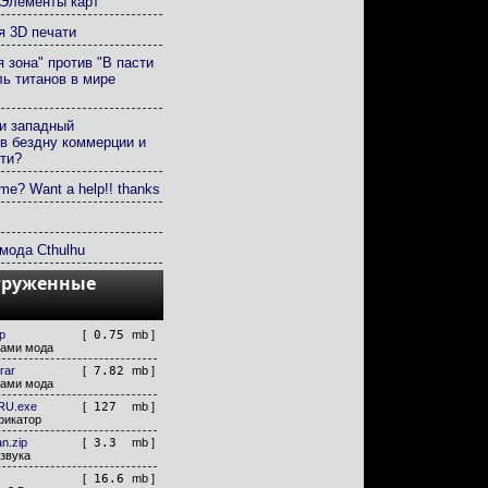
Элементы карт
 3D печати
 зона" против "В пасти
ль титанов в мире
и западный
в бездну коммерции и
ти?
e? Want a help!! thanks
мода Cthulhu
груженные
p
[
0.75
mb ]
лами мода
rar
[
7.82
mb ]
лами мода
RU.exe
[
127
mb ]
фикатор
n.zip
[
3.3
mb ]
звука
[
16.6
mb ]