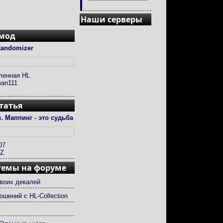
Наши серверы
 мод
andomizer
ленная HL
an111
татья
. Маппинг - это судьба
07
ZZ
темы на форуме
воих декалей
ошений с HL-Collection