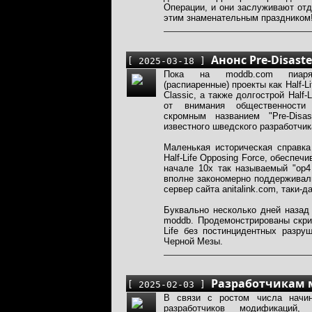
Операции, и они заслуживают отд
этим знаменательным праздником
Анонс Pre-Disast
[ 2025-03-18 ]
Пока на moddb.com пиаря
(распиаренные) проекты как Half-Li
Classic, а также долгострой Half-L
от внимания общественности
скромным названием "Pre-Disa
известного шведского разработчик
Маленькая историческая справка
Half-Life Opposing Force, обеспе
начале 10х так называемый "op4
вполне закономерно поддерживал
сервер сайта anitalink.com, таки-
Буквально несколько дней назад
moddb. Продемонстрированы скри
Life без постинцидентных разру
Черной Мезы.
Разработчикам 
[ 2025-02-03 ]
В связи с ростом числа начи
разработчиков модификаций