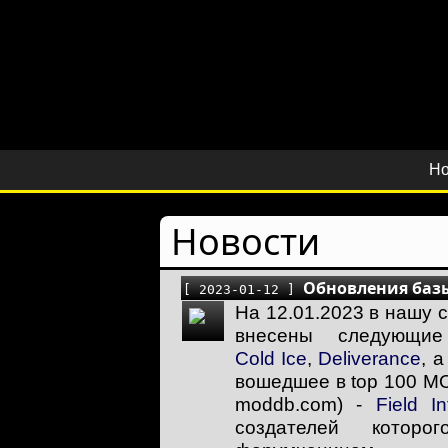
Но
Новости
Обновления баз
[ 2023-01-12 ]
На 12.01.2023 в нашу 
внесены следующие
Cold Ice
,
Deliverance
, 
вошедшее в top 100 MO
moddb.com) -
Field In
создателей котор