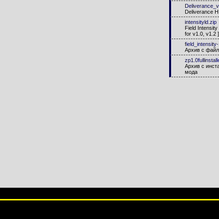
Deliverance_v
Deliverance 
intensityld.zip
Field Intensit
for v1.0, v1.2 ]
field_intensity
Архив с фай
zp1.0fullinstall
Архив с инст
мода