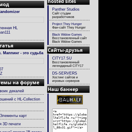
hosted sites
 мод
Panther Studios
andomizer
Сайт студии
разработчиков
Project They Hunger
ленная HL
Фан-сайт They Hunger
an111
Black Widow Games
Восстановленный сайт
Black Widow Games
татья
Сайты-друзья
. Маппинг - это судьба
CITY17.SU
Восстановленный
легендарный CITY17
07
DS-SERVERS
ZZ
Хостинг сайтов и
игровых серверов
темы на форуме
Наш баннер
воих декалей
ошений с HL-Collection
Элементы карт
 3D печати