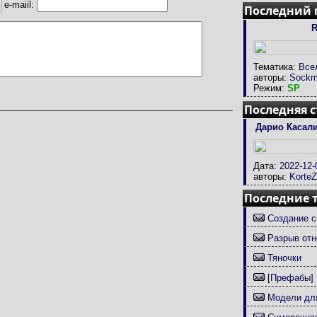
e-maiil:
Последний
R
Тематика:
Все
авторы:
Sockm
Режим:
SP
Последняя с
Дарио Касали
Дата:
2022-12-
авторы:
Korte
Последние 
Создание с
Разрыв отн
Тяночки
[Префабы] 
Модели для