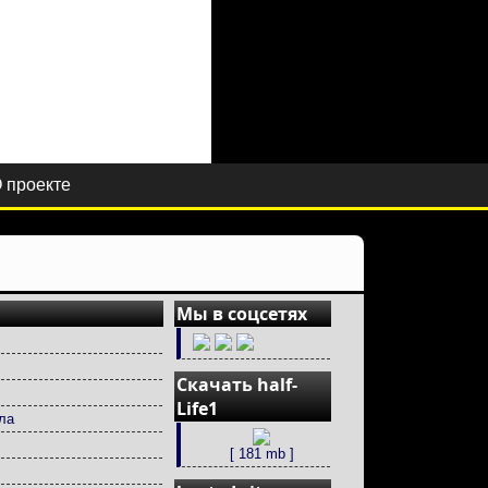
 проекте
Мы в соцсетях
Скачать half-
Life1
ла
[ 181 mb ]