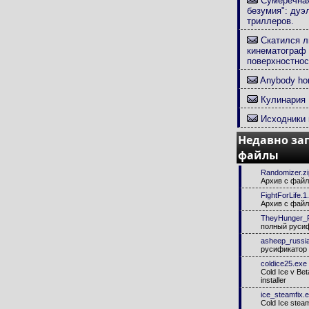
Сумеречная
безумия": дуэ
триллеров.
Скатился л
кинематограф 
поверхностнос
Anybody hom
Кулинария
Исходники 
Недавно за
файлы
Randomizer.zi
Архив с фай
FightForLife.1.
Архив с фай
TheyHunger_
полный руси
asheep_russia
русификатор 
coldice25.exe
Cold Ice v Bet
installer
ice_steamfix.
Cold Ice steam