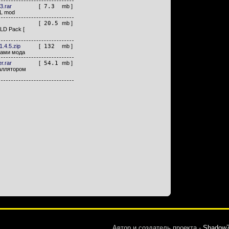
3.rar
[
7.3
mb ]
HL mod
[
20.5
mb ]
y LD Pack [
-1.4.5.zip
[
132
mb ]
лами мода
er.rar
[
54.1
mb ]
аллятором
Автор и создатель проекта -
Shadow