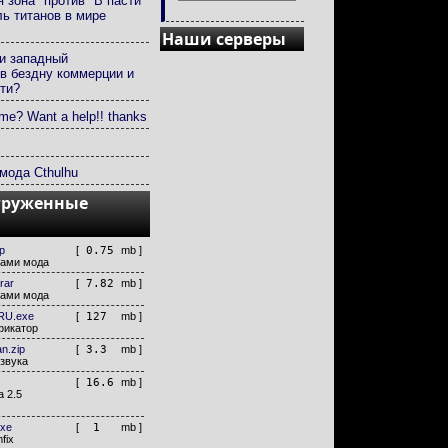
 зона" против "В пасти
ль титанов в мире
Наши серверы
и западный
в бездну коммерции и
ти?
e? Want a help!! thanks
мода Cthulhu
груженные
p
[
0.75
mb ]
лами мода
rar
[
7.82
mb ]
лами мода
RU.exe
[
127
mb ]
фикатор
n.zip
[
3.3
mb ]
звука
[
16.6
mb ]
a 2.5
exe
[
1
mb ]
fix