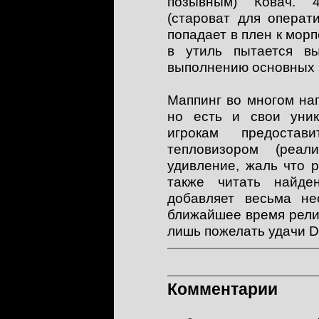
позывным) Ковач. 4
(староват для операти
попадает в плен к морп
в утиль пытается в
выполнению основных 
Маппинг во многом нап
но есть и свои уник
игрокам предостави
тепловизором (реал
удивление, жаль что р
также читать найде
добавляет весьма не
ближайшее время релиз
лишь пожелать удачи D
Комментарии