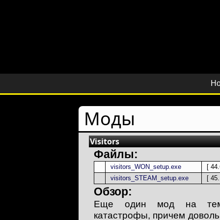
Но
Моды
Visitors
Файлы:
visitors_WON_setup.exe
[ 44
visitors_STEAM_setup.exe
[ 45
Обзор:
Еще один мод на тему
катастрофы, причем доволь