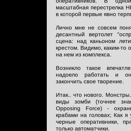
оперативников. В одн
масштабная перестрелка H
в которой первые явно терп
Лично мне не совсем поня
десантный вертолет "оспр
сцена: над каньоном лет
крестом. Видимо, каким-то
на нем из комплекса.
Возникло такое впечатле
надоело работать и о
закончить свое творение.
Итак.. что нового. Монстр
виды зомби (точнее зн
Opposing Force) - охра
крабами на головах; Как я
черные оперативники, пр
только автоматчики.