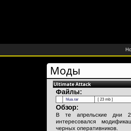
Но
Моды
Ultimate Attack
Файлы:
hlua.rar
[ 23 mb ]
Обзор:
В те апрельские дни 2
интересовался модификац
черных оперативников.