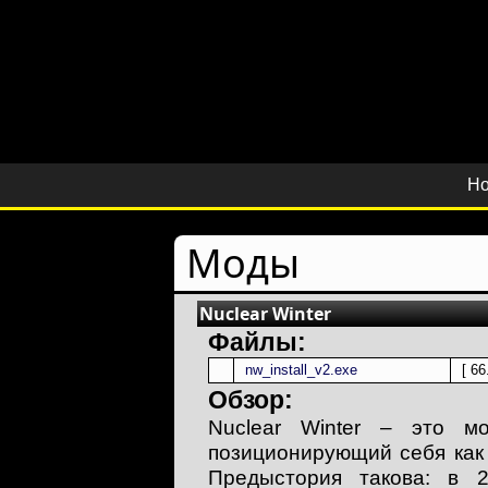
Но
Моды
Nuclear Winter
Файлы:
nw_install_v2.exe
[ 66
Обзор:
Nuclear Winter – это мо
позиционирующий себя как
Предыстория такова: в 2