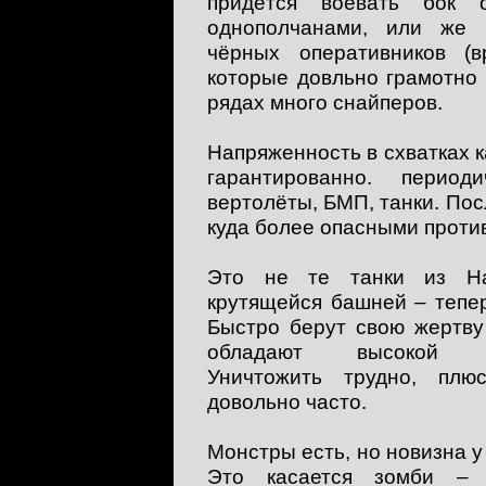
придётся воевать бок
однополчанами, или же 
чёрных оперативников (в
которые довльно грамотно 
рядах много снайперов.
Напряженность в схватках к
гарантированно. периоди
вертолёты, БМП, танки. По
куда более опасными проти
Это не те танки из Half
крутящейся башней – тепер
Быстро берут свою жертву
обладают высокой ско
Уничтожить трудно, плю
довольно часто.
Монстры есть, но новизна у
Это касается зомби –