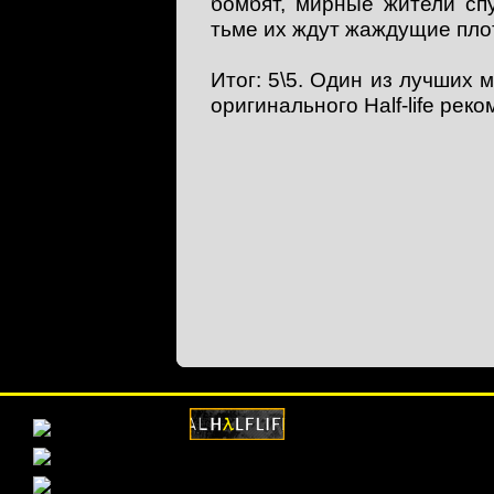
бомбят, мирные жители сп
тьме их ждут жаждущие плот
Итог: 5\5. Один из лучших 
оригинального Half-life рек