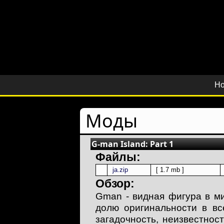
Но
Моды
G-man Island: Part 1
Файлы:
ja.zip
[ 1.7 mb ]
Обзор:
Gman - видная фигура в мир
долю оригинальности в вс
загадочность, неизвестнос