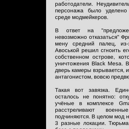
работодатели. Неудивител
персонажа было уделено
среде модмейкеров.
В ответ на "предложе
невозможно отказаться" Фр
мену средний палец, из-
Авоськой решил сгноить ег
собственном острове, кот
уничтожения Black Mesa. В
дверь камеры взрывается, 
антагонистом, вовсю предв
Такая вот завязка. Един
осталось не понятно: отк
учёные в комплексе Gm
расстреливают военн
подчиняются. В целом мод н
3 разные локации. Тюрьма