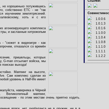
Ссылки:
, но хорошенько потужившись
о, собственно ETC - не "так
Совместимос
ся изучением землятрясений.
халвовскому, хоть и с его
1.0.0.6
1.0.1.3
 из агонизирующего комплекса
1.0.1.6
стры, и засланные хитрожопым
1.1.0.0
1.1.0.4
1.1.0.8
 - "сюжет в видеоигре - как
впрочем, отказался со времён
1.1.1.0
1.1.1.1
1.1.2.2
ясение, пришельцы, которых
у, G-man отсылает войска, мы
в поисках выхода!
стойно. Маппинг на высоте,
lve. Сам комплекс сделан из
юбой уровень в Half-life имеет
жалуйста, наверняка в Чёрной
 Великолепный маппинг,
освящение - по этим местам очень приятно ходить.
ванные враги, нет дизбаланса не в оружии, ни в в