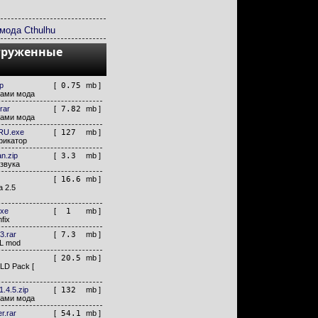
мода Cthulhu
груженные
p
[
0.75
mb ]
лами мода
rar
[
7.82
mb ]
лами мода
RU.exe
[
127
mb ]
фикатор
n.zip
[
3.3
mb ]
звука
[
16.6
mb ]
a 2.5
exe
[
1
mb ]
fix
3.rar
[
7.3
mb ]
HL mod
[
20.5
mb ]
y LD Pack [
-1.4.5.zip
[
132
mb ]
лами мода
er.rar
[
54.1
mb ]