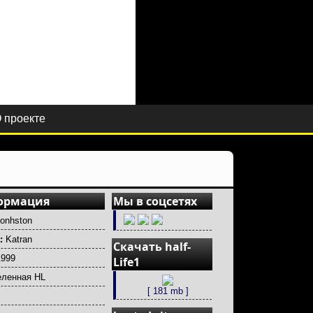
 проекте
ормация
Мы в соцсетях
onhston
а:
Katran
Скачать half-
1999
Life1
ленная HL
[ 181 mb ]