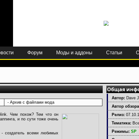
вости
Форум
Моды и аддоны
Статьи
О
Общая инф
Автор:
Dave J
- Архив с файлами мода
Автор обзор
link. Чем похож? Тем что он
Релиз:
07.10.
аппинга, и по сути тоже очень
Тематика:
Все
Режимы:
SP
 - создатель всеми любимых