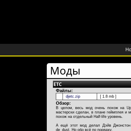
Но
Моды
ETC
Файлы:
djetc.zip
[ 1.8 mb ]
Обзор:
В целом, весь мод очень похож на Up
мастерски сделан, в плане геймплея и м
похож на отдельный Half-life уровень.
А ещё этот мод делал Дэйв Джонстон
de_dust. Но обо всё по порядку.