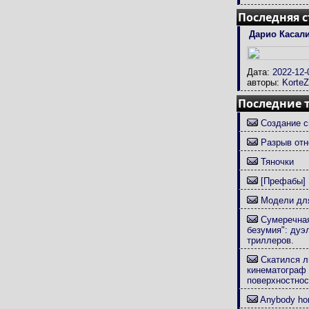
Последняя с
Дарио Касали
Дата:
2022-12-
авторы:
Korte
Последние 
Создание с
Разрыв отн
Тяночки
[Префабы] 
Модели для
Сумеречная
безумия": дуэ
триллеров.
Скатился л
кинематограф 
поверхностнос
Anybody hom