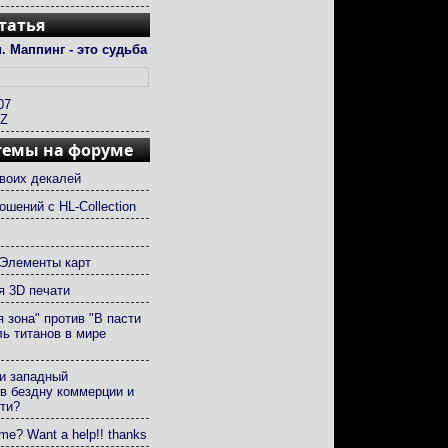
татья
. Маппинг - это судьба
07
ZZ
темы на форуме
воих декалей
ошений с HL-Collection
Элементы карт
 3D печати
 зона" против "В пасти
ль титанов в мире
и западный
в бездну коммерции и
ти?
e? Want a help!! thanks