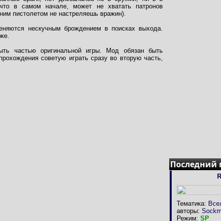
что в самом начале, может не хватать патронов
дним пистолетом не настреляешь вражин).
меняются нескучным брождением в поисках выхода.
же.
ыть частью оригинальной игры. Мод обязан быть
рохождения советую играть сразу во вторую часть,
Последний
R
Тематика:
Все
авторы:
Sockm
Режим:
SP