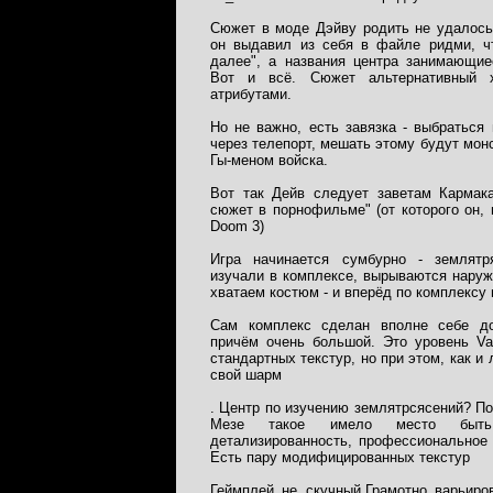
Сюжет в моде Дэйву родить не удалось
он выдавил из себя в файле ридми, чт
далее", а названия центра занимающие
Вот и всё. Сюжет альтернативный 
атрибутами.
Но не важно, есть завязка - выбраться
через телепорт, мешать этому будут мон
Гы-меном войска.
Вот так Дейв следует заветам Кармака
сюжет в порнофильме" (от которого он, 
Doom 3)
Игра начинается сумбурно - землятр
изучали в комплексе, вырываются наруж
хватаем костюм - и вперёд по комплексу 
Сам комплекс сделан вполне себе до
причём очень большой. Это уровень Va
стандартных текстур, но при этом, как и л
свой шарм
. Центр по изучению землятрсясений? По
Мезе такое имело место быть.
детализированность, профессиональное 
Есть пару модифицированных текстур
Геймплей не скучный.Грамотно варьиро