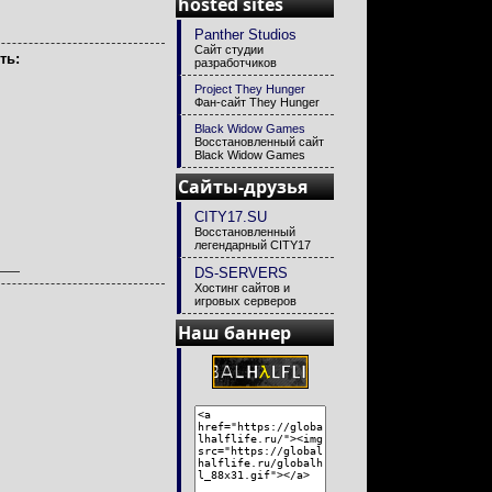
hosted sites
Panther Studios
Сайт студии
ть:
разработчиков
Project They Hunger
Фан-сайт They Hunger
Black Widow Games
Восстановленный сайт
Black Widow Games
Сайты-друзья
CITY17.SU
Восстановленный
легендарный CITY17
DS-SERVERS
Хостинг сайтов и
игровых серверов
Наш баннер