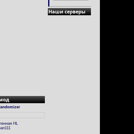
Наши серверы
 мод
andomizer
ленная HL
an111