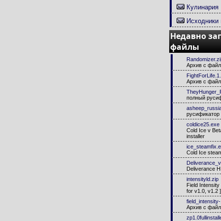
Кулинария
Исходники 
Недавно за
файлы
Randomizer.zi
Архив с фай
FightForLife.1.
Архив с фай
TheyHunger_
полный руси
asheep_russia
русификатор 
coldice25.exe
Cold Ice v Bet
installer
ice_steamfix.
Cold Ice steam
Deliverance_v
Deliverance 
intensityld.zip
Field Intensit
for v1.0, v1.2 ]
field_intensity
Архив с фай
zp1.0fullinstall