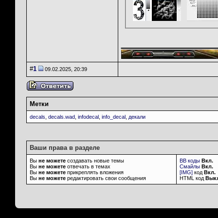
___________
#
1
09.02.2025, 20:39
Метки
decals
,
decals.wad
,
infodecal
,
info_decal
,
декали
Ваши права в разделе
Вы
не можете
создавать новые темы
BB коды
Вкл.
Вы
не можете
отвечать в темах
Смайлы
Вкл.
Вы
не можете
прикреплять вложения
[IMG]
код
Вкл.
Вы
не можете
редактировать свои сообщения
HTML код
Вык