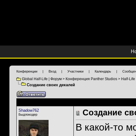
Н
Конференции
|
Вход
|
Участники
|
Календарь
|
Сообщен
Global Half-Life | Форум
>
Конференция Panther Studios
>
Half-Lif
Создание своих декалей
Shadow762
Создание св
Быдлокодер
В какой-то м