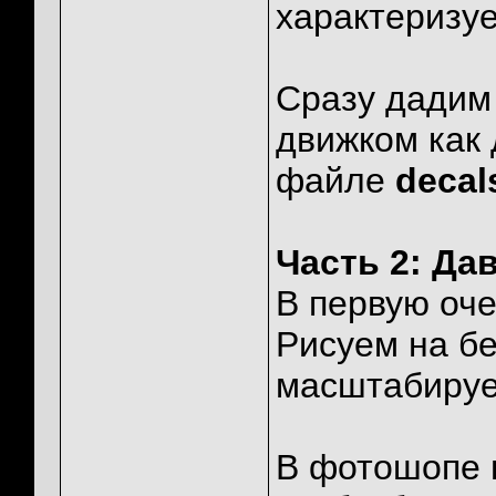
характеризуе
Сразу дадим
движком как 
файле
decal
Часть 2: Да
В первую оч
Рисуем на бе
масштабируем
В фотошопе п