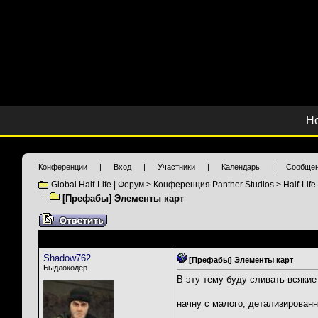
Н
Конференции
|
Вход
|
Участники
|
Календарь
|
Сообщен
Global Half-Life | Форум
>
Конференция Panther Studios
>
Half-Lif
[Префабы] Элементы карт
Shadow762
[Префабы] Элементы карт
Быдлокодер
В эту тему буду сливать всякие
начну с малого, детализирова