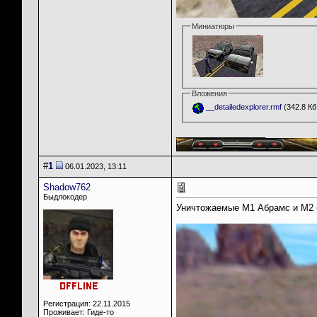
Миниатюры
Вложения
__detailedexplorer.rmf
(342.8 Кб
__________________
#
1
06.01.2023, 13:11
Shadow762
Быдлокодер
Уничтожаемые М1 Абрамс и М2 б
Регистрация: 22.11.2015
Проживает: Гиде-то