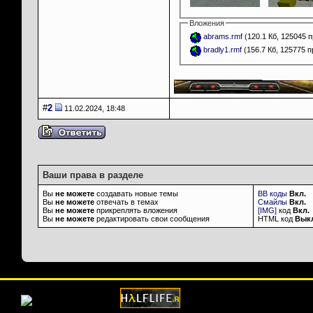
Вложения
abrams.rmf
(120.1 Кб, 125045 
bradly1.rmf
(156.7 Кб, 125775 
__________________
#
2
11.02.2024, 18:48
Ваши права в разделе
Вы
не можете
создавать новые темы
BB коды
Вкл.
Вы
не можете
отвечать в темах
Смайлы
Вкл.
Вы
не можете
прикреплять вложения
[IMG]
код
Вкл.
Вы
не можете
редактировать свои сообщения
HTML код
Вык