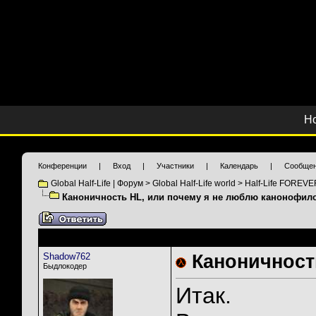
Н
Конференции
|
Вход
|
Участники
|
Календарь
|
Сообщен
Global Half-Life | Форум
>
Global Half-Life world
>
Half-Life FOREVE
Каноничность HL, или почему я не люблю канонофило
Shadow762
Каноничност
Быдлокодер
Итак.