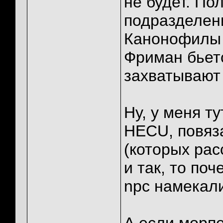
не будет. По
подразделен
Канонофилы с
Фриман бьетс
захватывают
Ну, у меня т
HECU, повяз
(которых рас
и так, то по
npc намекал