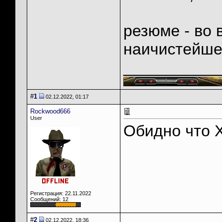
резюме - во 
наичистейше
___________
#
1
02.12.2022, 01:17
Rockwood666
User
Обидно что X
Регистрация: 22.11.2022
Сообщений: 12
#
2
02.12.2022, 18:36