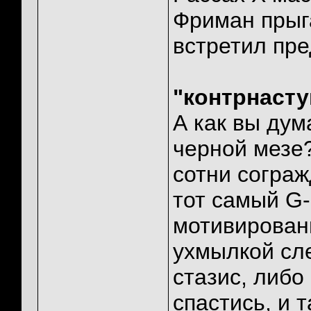
Фриман прыга
встретил пре
"контрнаст
А как вы дум
черной мезе?
сотни сограж
тот самый G
мотивирован
ухмылкой сл
стазис, либо
спастись, и 