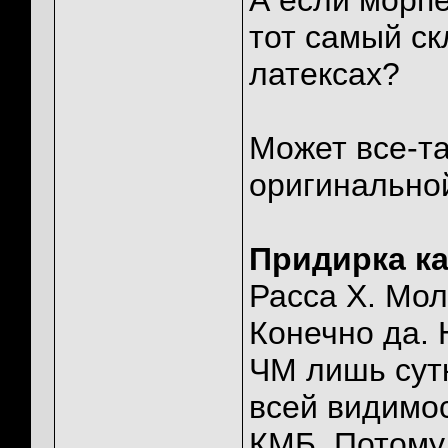
А если морпе
тот самый ск
латексах?
Может все-та
оригинально
Придирка к
Расса Х. Мол
Конечно да. 
ЧМ лишь сутк
всей видимос
КМБ. Потому 