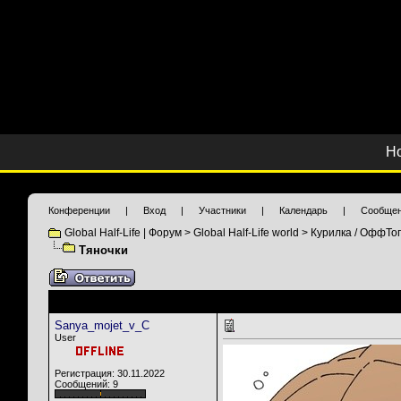
Н
Конференции
|
Вход
|
Участники
|
Календарь
|
Сообщен
Global Half-Life | Форум
>
Global Half-Life world
>
Курилка / ОффТоп
Тяночки
Sanya_mojet_v_C
User
Регистрация: 30.11.2022
Сообщений: 9