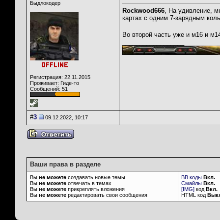
Быдлокодер
Rockwood666
, На удивление, м
картах с одним 7-зарядным кол
Во второй часть уже и м16 и м14
__________________
Регистрация: 22.11.2015
Проживает: Гиде-то
Сообщений: 51
#
3
09.12.2022, 10:17
Ваши права в разделе
Вы
не можете
создавать новые темы
BB коды
Вкл.
Вы
не можете
отвечать в темах
Смайлы
Вкл.
Вы
не можете
прикреплять вложения
[IMG]
код
Вкл.
Вы
не можете
редактировать свои сообщения
HTML код
Вык