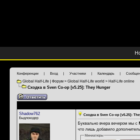
Н
Конференции
|
Вход
|
Участники
|
Календарь
|
Сообщен
Global Half-Life | Форум
>
Global Half-Life world
>
Half-Life online
Сходка в Sven Co-op [v5.25]: They Hunger
Shadow762
Сходка в Sven Co-op [v5.25]: Th
Быдлокодер
Буквально вчера вечером мы с
что лишь добавило дополнител
Миниатюры