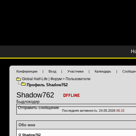
Н
Конференции
|
Вход
|
Участники
|
Календарь
|
Сообщен
Global Half-Life | Форум
>
Пользователи
Профиль Shadow762
Shadow762
Быдлокодер
Отправить сообщение
Последняя активность:
24.05.2026
06:15
Обо мне
О Shadow762