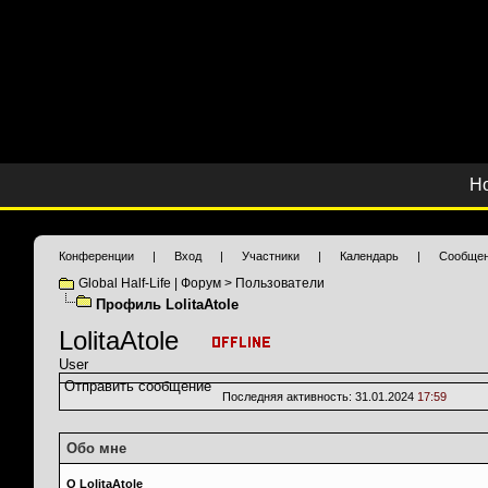
Н
Конференции
|
Вход
|
Участники
|
Календарь
|
Сообщен
Global Half-Life | Форум
>
Пользователи
Профиль LolitaAtole
LolitaAtole
User
Отправить сообщение
Последняя активность:
31.01.2024
17:59
Обо мне
О LolitaAtole