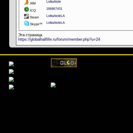
LolitaAtole
AIM
186867431
ICQ
LolitaAtoleLA
Steam
LolitaAtoleLA
Skype™
Эта страница
https://globalhalflife.ru/forum/member.php?u=24