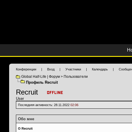
Н
Конференции
|
Вход
|
Участники
|
Календарь
|
Сообщен
Global Half-Life | Форум
>
Пользователи
Профиль Recruit
Recruit
User
Последняя активность:
28.11.2022
02:06
Обо мне
О Recruit