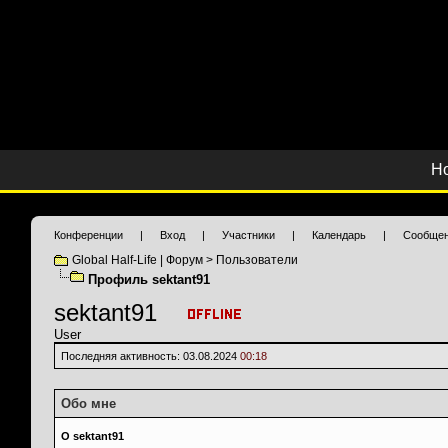
Н
Конференции
|
Вход
|
Участники
|
Календарь
|
Сообщен
Global Half-Life | Форум
>
Пользователи
Профиль sektant91
sektant91
User
Последняя активность:
03.08.2024
00:18
Обо мне
О sektant91