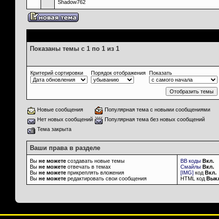
Shadow762
Опции просмотра
Показаны темы с 1 по 1 из 1
Критерий сортировки
Порядок отображения
Показать
Новые сообщения
Популярная тема с новыми сообщениями
Нет новых сообщений
Популярная тема без новых сообщений
Тема закрыта
Ваши права в разделе
Вы
не можете
создавать новые темы
BB коды
Вкл.
Вы
не можете
отвечать в темах
Смайлы
Вкл.
Вы
не можете
прикреплять вложения
[IMG]
код
Вкл.
Вы
не можете
редактировать свои сообщения
HTML код
Вык