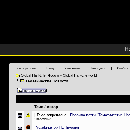
Н
Конференции
|
Вход
|
Участники
|
Календарь
|
Сообщен
Global Half-Life | Форум
>
Global Half-Life world
Тематические Новости
Темы раздела
: Тематические Новости
Тема
/
Автор
[ Тема закреплена ]
Правила ветки "Тематические Но
Shadow762
Русификатор HL: Invasion