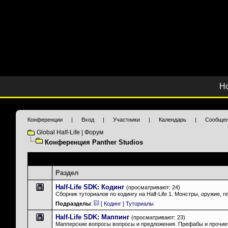
Н
Конференции
|
Вход
|
Участники
|
Календарь
|
Сообщен
Global Half-Life | Форум
Конференция Panther Studios
Подразделы
: Конференция Panther Studios
Раздел
Half-Life SDK: Кодинг
(просматривают: 24)
Сборник туториалов по кодингу на Half-Life 1. Монстры, оружие,
Подразделы
:
[ Кодинг ] Туториалы
Half-Life SDK: Маппинг
(просматривают: 23)
Мапперские вопросы вопросы и предложения. Префабы и прочие