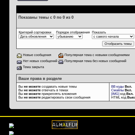
Опции просмотра
Показаны темы с 0 по 0 из 0
Критерий сортировки
Порядок отображения
Показать
Новые сообщения
Популярная тема с новыми сообщениями
Нет новых сообщений
Популярная тема без новых сообщений
Тема закрыта
Ваши права в разделе
Вы
не можете
создавать новые темы
BB коды
Вкл.
Вы
не можете
отвечать в темах
Смайлы
Вкл.
Вы
не можете
прикреплять вложения
[IMG]
код
Вкл.
Вы
не можете
редактировать свои сообщения
HTML код
Вык