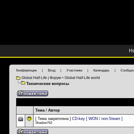
Н
Конференции
|
Вход
|
Участники
|
Календарь
|
Сообщен
Global Half-Life | Форум
>
Global Half-Life world
Технические вопросы
Темы раздела
: Технические вопросы
Тема
/
Автор
[ Тема закреплена ]
CD-key [ WON / non-Steam ]
Shadow762