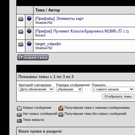
Темы раздела
: Half-Life SDK: Маппинг
Тема
/
Автор
[Префабы] Элементы карт
Shadow762
[Префаб] Пулемет Кольта-Браунинга М1895
(
1
2
)
Kerard
target_cdaudio
Shadow762
Опции просмотра
Показаны темы с 1 по 3 из 3
Критерий сортировки
Порядок отображения
Показать
Новые сообщения
Популярная тема с новыми сообщениями
Нет новых сообщений
Популярная тема без новых сообщений
Тема закрыта
Ваши права в разделе