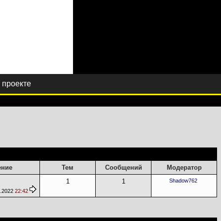
 проекте
Искать в этом разделе
ение
Тем
Сообщений
Модератор
1
1
Shadow762
2.2022
22:42