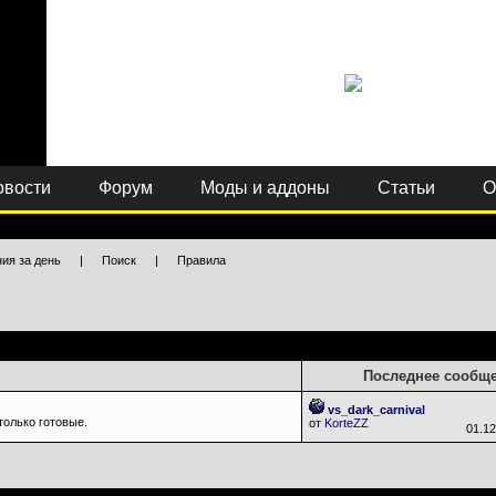
овости
Форум
Моды и аддоны
Статьи
О
ия за день
|
Поиск
|
Правила
Последнее сообщ
vs_dark_carnival
только готовые.
от
KorteZZ
01.1