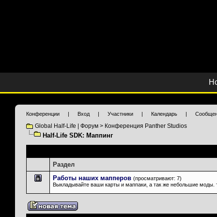
Н
Конференции
|
Вход
|
Участники
|
Календарь
|
Сообщен
Global Half-Life | Форум
>
Конференция Panther Studios
Half-Life SDK: Маппинг
Подразделы
: Half-Life SDK: Маппинг
Раздел
Работы наших мапперов
(просматривают: 7)
Выкладывайте ваши карты и маппаки, а так же небольшие моды. 