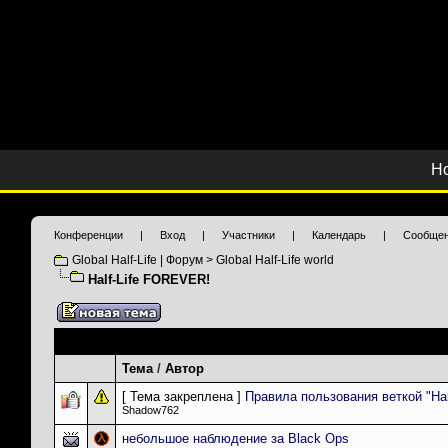
Н
Конференции
|
Вход
|
Участники
|
Календарь
|
Сообщен
Global Half-Life | Форум
>
Global Half-Life world
Half-Life FOREVER!
Темы раздела
: Half-Life FOREVER!
Тема
/
Автор
[ Тема закреплена ]
Правила пользования веткой "Ha
Shadow762
небольшое наблюдение за Black Ops