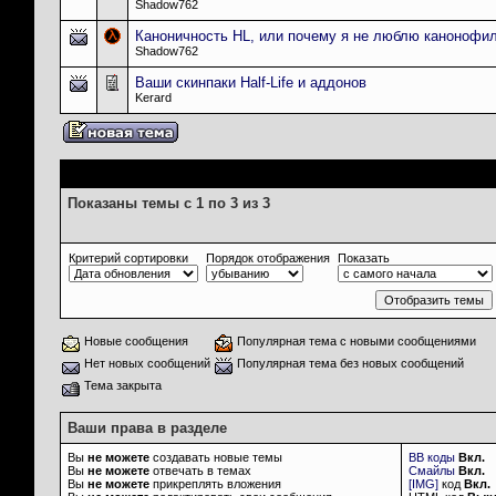
Shadow762
Каноничность HL, или почему я не люблю канонофил
Shadow762
Ваши скинпаки Half-Life и аддонов
Kerard
Опции просмотра
Показаны темы с 1 по 3 из 3
Критерий сортировки
Порядок отображения
Показать
Новые сообщения
Популярная тема с новыми сообщениями
Нет новых сообщений
Популярная тема без новых сообщений
Тема закрыта
Ваши права в разделе
Вы
не можете
создавать новые темы
BB коды
Вкл.
Вы
не можете
отвечать в темах
Смайлы
Вкл.
Вы
не можете
прикреплять вложения
[IMG]
код
Вкл.