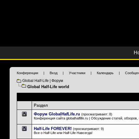
Н
Конференции
|
Вход
|
Участники
|
Календарь
|
Сообщен
Global Half-Life | Форум
Global Half-Life world
Подразделы
: Global Half-Life world
Раздел
Форум GlobalHafLife.ru
(просматривают: 8)
Конференция сайта globalhalflife.ru | Обсуждение статей, обзоров
Half-Life FOREVER!
(просматривают: 9)
Все о Half-Life или Half-Life Навсегда!