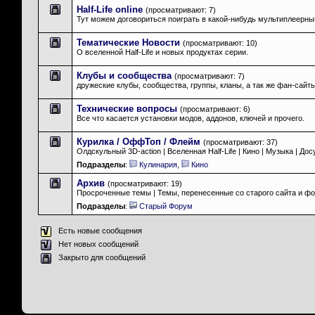
Half-Life online
(просматривают: 7)
Тут можем договориться поиграть в какой-нибудь мультиплеерны
Тематические Новости
(просматривают: 10)
О вселенной Half-Life и новых продуктах серии.
Клубы и сообщества
(просматривают: 7)
дружеские клубы, сообщества, группы, кланы, а так же фан-сайты
Технические вопросы
(просматривают: 6)
Все что касается установки модов, аддонов, ключей и прочего.
Курилка / ОффТоп / Флейм
(просматривают: 37)
Олдскульный 3D-action | Вселенная Half-Life | Кино | Музыка | Дос
Подразделы
:
Кулинария
,
Кино
Архив
(просматривают: 19)
Просроченные темы | Темы, перенесенные со старого сайта и ф
Подразделы
:
Старый Форум
Есть новые сообщения
Нет новых сообщений
Закрыто для сообщений