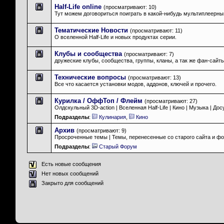
Half-Life online
(просматривают: 10)
Тут можем договориться поиграть в какой-нибудь мультиплеерны
Тематические Новости
(просматривают: 11)
О вселенной Half-Life и новых продуктах серии.
Клубы и сообщества
(просматривают: 7)
дружеские клубы, сообщества, группы, кланы, а так же фан-сайты
Технические вопросы
(просматривают: 13)
Все что касается установки модов, аддонов, ключей и прочего.
Курилка / ОффТоп / Флейм
(просматривают: 27)
Олдскульный 3D-action | Вселенная Half-Life | Кино | Музыка | Дос
Подразделы
:
Кулинария
,
Кино
Архив
(просматривают: 9)
Просроченные темы | Темы, перенесенные со старого сайта и ф
Подразделы
:
Старый Форум
Есть новые сообщения
Нет новых сообщений
Закрыто для сообщений