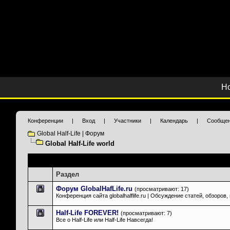
Н
Конференции
|
Вход
|
Участники
|
Календарь
|
Сообщен
Global Half-Life | Форум
Global Half-Life world
Подразделы
: Global Half-Life world
Раздел
Форум GlobalHafLife.ru
(просматривают: 17)
Конференция сайта globalhalflife.ru | Обсуждение статей, обзоров
Half-Life FOREVER!
(просматривают: 7)
Все о Half-Life или Half-Life Навсегда!