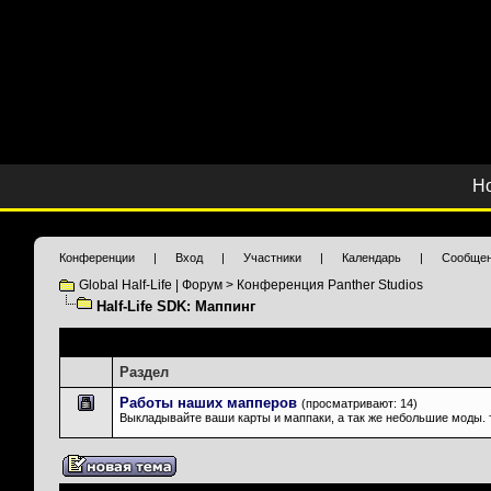
Н
Конференции
|
Вход
|
Участники
|
Календарь
|
Сообщен
Global Half-Life | Форум
>
Конференция Panther Studios
Half-Life SDK: Маппинг
Подразделы
: Half-Life SDK: Маппинг
Раздел
Работы наших мапперов
(просматривают: 14)
Выкладывайте ваши карты и маппаки, а так же небольшие моды. 