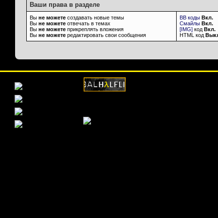
Ваши права в разделе
Вы
не можете
создавать новые темы
BB коды
Вкл.
Вы
не можете
отвечать в темах
Смайлы
Вкл.
Вы
не можете
прикреплять вложения
[IMG]
код
Вкл.
Вы
не можете
редактировать свои сообщения
HTML код
Вык