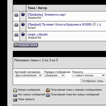
Темы раздела
: Half-Life SDK: Маппинг
Тема
/
Автор
[Префабы] Элементы карт
Shadow762
[Префаб] Пулемет Кольта-Браунинга М1895
(
1
2
)
Kerard
target_cdaudio
Shadow762
Опции просмотра
Показаны темы с 1 по 3 из 3
Критерий сортировки
Порядок отображения
Показать
Новые сообщения
Популярная тема с новыми сообщениями
Нет новых сообщений
Популярная тема без новых сообщений
Тема закрыта