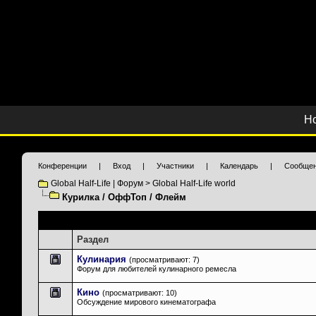
Н
Конференции
|
Вход
|
Участники
|
Календарь
|
Сообщен
Global Half-Life | Форум
>
Global Half-Life world
Курилка / ОффТоп / Флейм
Подразделы
: Курилка / ОффТоп / Флейм
Раздел
Кулинария
(просматривают: 7)
Форум для любителей кулинарного ремесла
Кино
(просматривают: 10)
Обсуждение мирового кинематографа