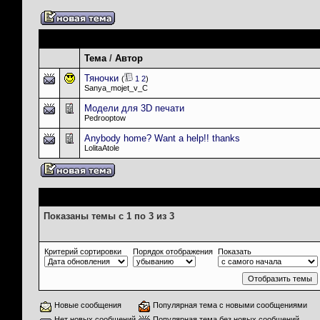
Темы раздела
: Курилка / ОффТоп / Флейм
Тема
/
Автор
Тяночки
(
1
2
)
Sanya_mojet_v_C
Модели для 3D печати
Pedrooptow
Anybody home? Want a help!! thanks
LolitaAtole
Опции просмотра
Показаны темы с 1 по 3 из 3
Критерий сортировки
Порядок отображения
Показать
Новые сообщения
Популярная тема с новыми сообщениями
Нет новых сообщений
Популярная тема без новых сообщений