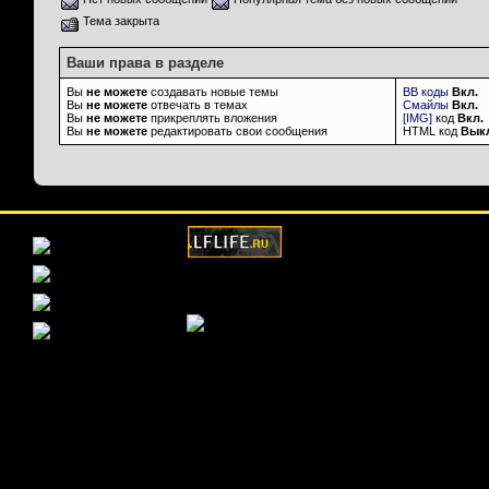
Тема закрыта
Ваши права в разделе
Вы
не можете
создавать новые темы
BB коды
Вкл.
Вы
не можете
отвечать в темах
Смайлы
Вкл.
Вы
не можете
прикреплять вложения
[IMG]
код
Вкл.
Вы
не можете
редактировать свои сообщения
HTML код
Вык